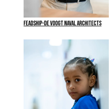
FEADSHIP-DE VOOGT NAVAL ARCHITECTS