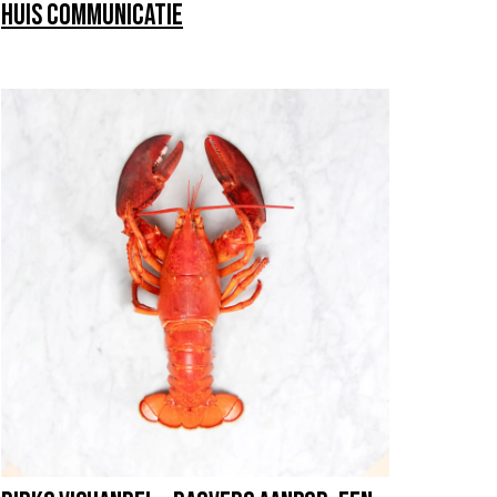
HUIS COMMUNICATIE