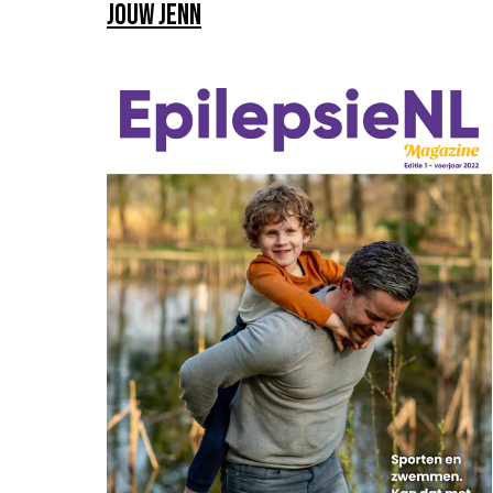
JOUW JENN