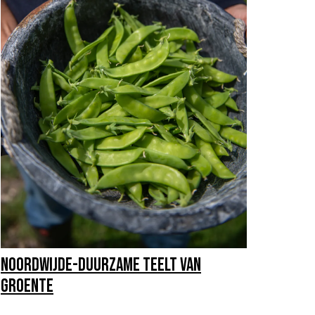
NOORDWIJDE-DUURZAME TEELT VAN
GROENTE