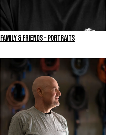
FAMILY & FRIENDS – PORTRAITS