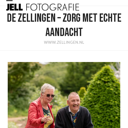
Skip
Open
Close
to
DE ZELLINGEN – ZORG MET ECHTE
mobile
mobile
content
menu
menu
AANDACHT
WWW.ZELLINGEN.NL