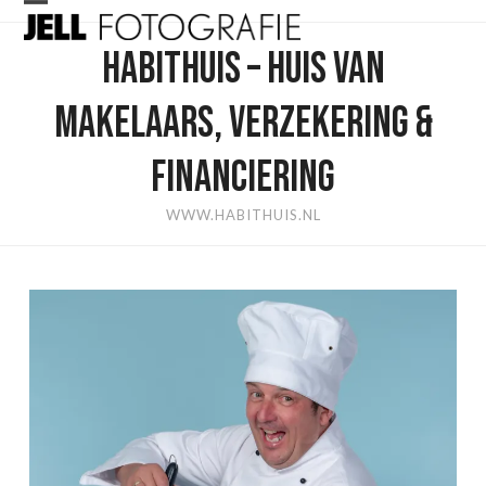
Skip
Open
Close
to
HABITHUIS – HUIS VAN
mobile
mobile
content
menu
menu
MAKELAARS, VERZEKERING &
FINANCIERING
WWW.HABITHUIS.NL