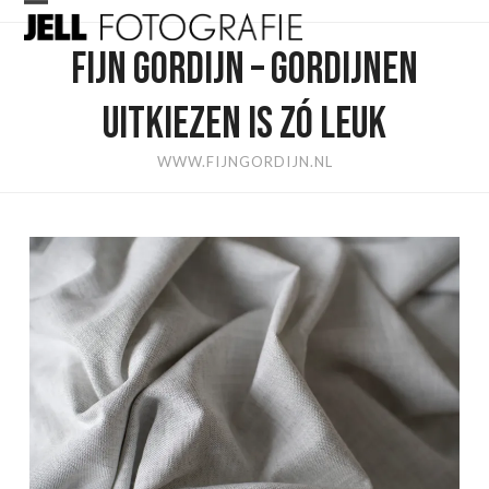
Skip
Open
Close
to
FIJN GORDIJN – GORDIJNEN
mobile
mobile
content
menu
menu
UITKIEZEN IS ZÓ LEUK
WWW.FIJNGORDIJN.NL