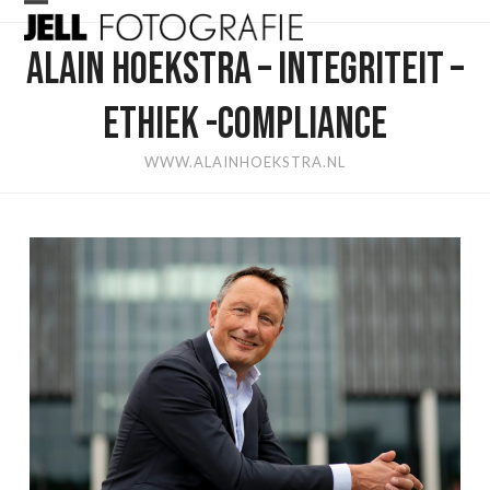
Skip
Open
Close
to
ALAIN HOEKSTRA – INTEGRITEIT –
mobile
mobile
content
menu
menu
ETHIEK -COMPLIANCE
WWW.ALAINHOEKSTRA.NL