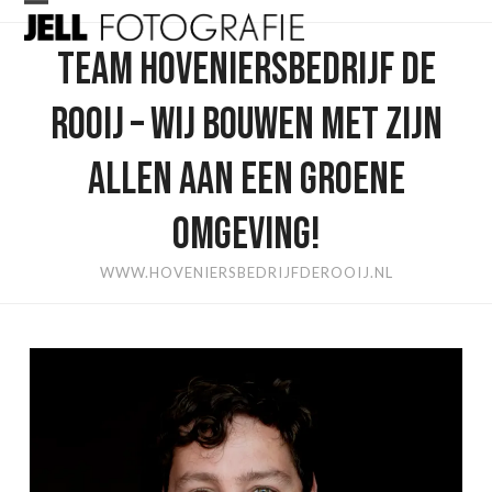
Skip
Open
Close
to
TEAM HOVENIERSBEDRIJF DE
mobile
mobile
content
menu
menu
ROOIJ – WIJ BOUWEN MET ZIJN
ALLEN AAN EEN GROENE
OMGEVING!
WWW.HOVENIERSBEDRIJFDEROOIJ.NL