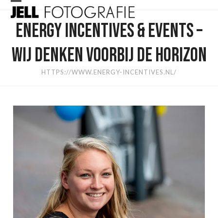
Skip
Open
Close
to
ENERGY INCENTIVES & EVENTS –
mobile
mobile
content
menu
menu
WIJ DENKEN VOORBIJ DE HORIZON
HTTPS://WWW.ENERGY-INCENTIVES.NL/