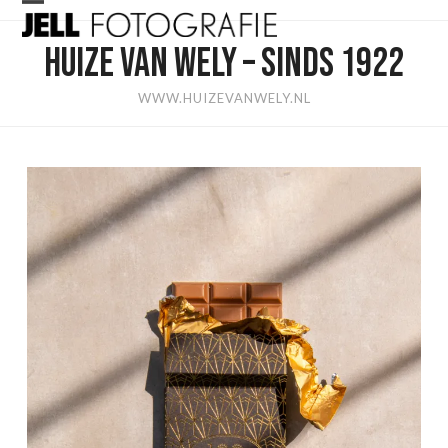
Skip
Open
Close
to
HUIZE VAN WELY – SINDS 1922
mobile
mobile
content
menu
menu
WWW.HUIZEVANWELY.NL