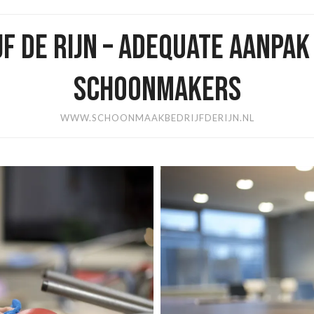
 DE RIJN – ADEQUATE AANPA
SCHOONMAKERS
WWW.SCHOONMAAKBEDRIJFDERIJN.NL