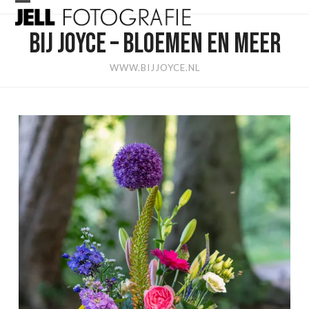
Skip
Open
Close
to
BIJ JOYCE – BLOEMEN EN MEER
mobile
mobile
content
menu
menu
WWW.BIJJOYCE.NL