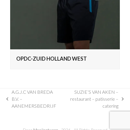
OPDC-ZUID HOLLAND WEST
A.G.J.C VAN BREDA
SUZIE’S VAN AKEN –
B.V. –
restaurant – patisserie –
previous
next
AANEMERSBEDRIJF
catering
post:
post:
Door
Mooijontwerp
- 2026 - All Rights Reserved